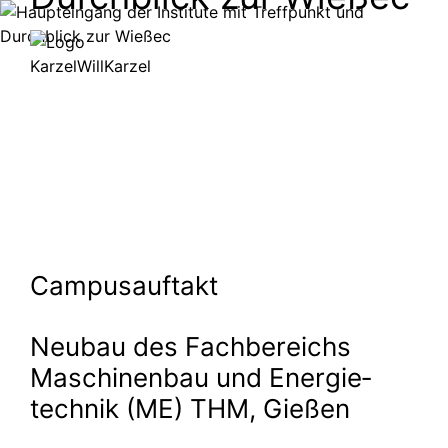
Rückwärts
Vor
Campusauftakt
Neubau des Fachbe­reichs
Maschi­nenbau und Energie­
technik (ME) THM, Gießen